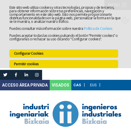
MENU
Este sitio web utiliza cookies y otras tecnologías, propias y de terceros,
para obtener información sobre tus preferencias, navegación y
comportamiento en este sitio web. Esto nos permite proporcionarte
El
distintas funcionalidades en la página web, personalizar la forma en la que
se te muestra, o analizar nuestro tráfico.
Puedes consultar más información sobre nuestra
Política de Cookies
Colegio
Tramitaci
Puedes aceptar todas las cookies pulsando el botón “Permitir cookies” o
configurarlas o rechazar su uso clicando "Configurar cookies".
Servicios
Configurar Cookies
Formació
Permitir cookies
Empleo
Mi
VISADOS
Área
Comunica
Ventanilla
Única