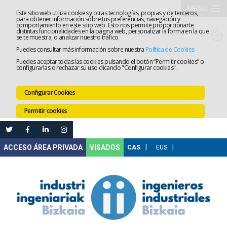
MENU
Este sitio web utiliza cookies y otras tecnologías, propias y de terceros,
para obtener información sobre tus preferencias, navegación y
comportamiento en este sitio web. Esto nos permite proporcionarte
El
distintas funcionalidades en la página web, personalizar la forma en la que
se te muestra, o analizar nuestro tráfico.
Puedes consultar más información sobre nuestra
Política de Cookies
Colegio
Tramitaci
Puedes aceptar todas las cookies pulsando el botón “Permitir cookies” o
configurarlas o rechazar su uso clicando "Configurar cookies".
Servicios
Configurar Cookies
Formació
Permitir cookies
Empleo
Mi
VISADOS
Área
Comunica
Ventanilla
Única