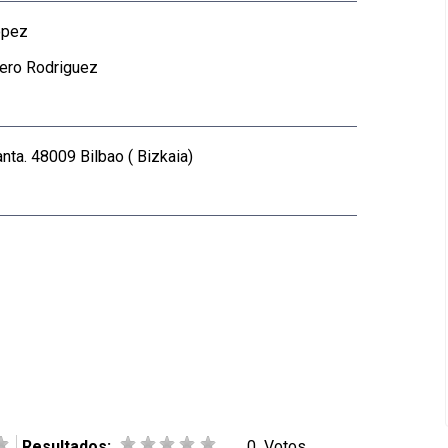
ópez
ero Rodriguez
nta. 48009 Bilbao ( Bizkaia)
Resultados:
0
Votos