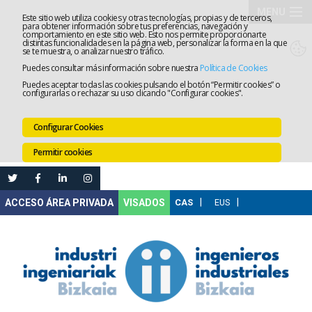
MENU
Este sitio web utiliza cookies y otras tecnologías, propias y de terceros,
para obtener información sobre tus preferencias, navegación y
comportamiento en este sitio web. Esto nos permite proporcionarte
El
distintas funcionalidades en la página web, personalizar la forma en la que
se te muestra, o analizar nuestro tráfico.
Puedes consultar más información sobre nuestra
Política de Cookies
Colegio
Tramitaci
Puedes aceptar todas las cookies pulsando el botón “Permitir cookies” o
configurarlas o rechazar su uso clicando "Configurar cookies".
Servicios
Configurar Cookies
Formació
Permitir cookies
Empleo
Mi
VISADOS
Área
Comunica
Ventanilla
Única