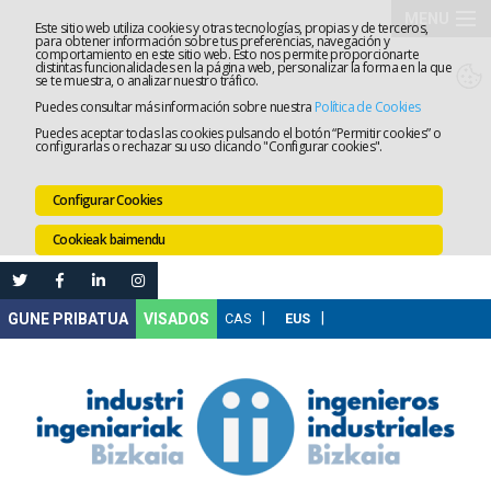
MENU
Este sitio web utiliza cookies y otras tecnologías, propias y de terceros,
para obtener información sobre tus preferencias, navegación y
comportamiento en este sitio web. Esto nos permite proporcionarte
Elkargoa
distintas funcionalidades en la página web, personalizar la forma en la que
se te muestra, o analizar nuestro tráfico.
Puedes consultar más información sobre nuestra
Política de Cookies
Izapidetz
Puedes aceptar todas las cookies pulsando el botón “Permitir cookies” o
configurarlas o rechazar su uso clicando "Configurar cookies".
Zerbitzua
Configurar Cookies
Prestakun
Cookieak baimendu
Lanaren
Ataria
Nire
VISADOS
Gunea
Komunika
Leihatila
bakarra