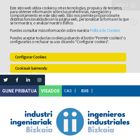
MENU
Este sitio web utiliza cookies y otras tecnologías, propias y de terceros,
para obtener información sobre tus preferencias, navegación y
comportamiento en este sitio web. Esto nos permite proporcionarte
Elkargoa
distintas funcionalidades en la página web, personalizar la forma en la que
se te muestra, o analizar nuestro tráfico.
Puedes consultar más información sobre nuestra
Política de Cookies
Izapidetz
Puedes aceptar todas las cookies pulsando el botón “Permitir cookies” o
configurarlas o rechazar su uso clicando "Configurar cookies".
Zerbitzua
Configurar Cookies
Prestakun
Cookieak baimendu
Lanaren
Ataria
Nire
VISADOS
Gunea
Komunika
Leihatila
bakarra