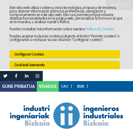
MENU
Este sitio web utiliza cookies y otras tecnologías, propias y de terceros,
para obtener información sobre tus preferencias, navegación y
comportamiento en este sitio web. Esto nos permite proporcionarte
Elkargoa
distintas funcionalidades en la página web, personalizar la forma en la que
se te muestra, o analizar nuestro tráfico.
Puedes consultar más información sobre nuestra
Política de Cookies
Izapidetz
Puedes aceptar todas las cookies pulsando el botón “Permitir cookies” o
configurarlas o rechazar su uso clicando "Configurar cookies".
Zerbitzua
Configurar Cookies
Prestakun
Cookieak baimendu
Lanaren
Ataria
Nire
VISADOS
Gunea
Komunika
Leihatila
bakarra