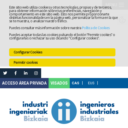
MENU
Este sitio web utiliza cookies y otras tecnologías, propias y de terceros,
para obtener información sobre tus preferencias, navegación y
comportamiento en este sitio web. Esto nos permite proporcionarte
El
distintas funcionalidades en la página web, personalizar la forma en la que
se te muestra, o analizar nuestro tráfico.
Puedes consultar más información sobre nuestra
Política de Cookies
Colegio
Tramitaci
Puedes aceptar todas las cookies pulsando el botón “Permitir cookies” o
configurarlas o rechazar su uso clicando "Configurar cookies".
Servicios
Configurar Cookies
Formació
Permitir cookies
Empleo
Mi
VISADOS
Área
Comunica
Ventanilla
Única