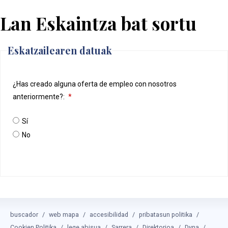
Lan Eskaintza bat sortu
Eskatzailearen datuak
¿Has creado alguna oferta de empleo con nosotros
anteriormente?:
*
Sí
No
buscador
web mapa
accesibilidad
pribatasun politika
Cookien Politika
lege abisua
Sarrera
Direktorioa
Dyna