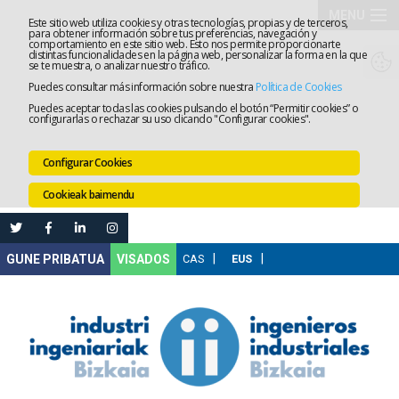
MENU
Este sitio web utiliza cookies y otras tecnologías, propias y de terceros,
para obtener información sobre tus preferencias, navegación y
comportamiento en este sitio web. Esto nos permite proporcionarte
Elkargoa
distintas funcionalidades en la página web, personalizar la forma en la que
se te muestra, o analizar nuestro tráfico.
Puedes consultar más información sobre nuestra
Política de Cookies
Izapidetz
Puedes aceptar todas las cookies pulsando el botón “Permitir cookies” o
configurarlas o rechazar su uso clicando "Configurar cookies".
Zerbitzua
Configurar Cookies
Prestakun
Cookieak baimendu
Lanaren
Ataria
Nire
VISADOS
Gunea
Komunika
Leihatila
bakarra