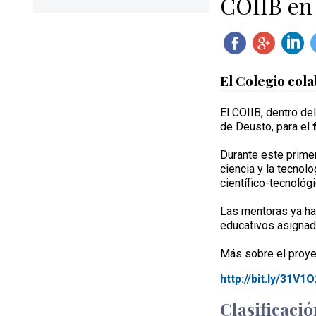
COIIB en
El Colegio col
El COIIB, dentro de
de Deusto, para el
Durante este prime
ciencia y la tecnol
científico-tecnológ
Las mentoras ya han
educativos asignad
Más sobre el proye
http://bit.ly/31V1
Clasificació