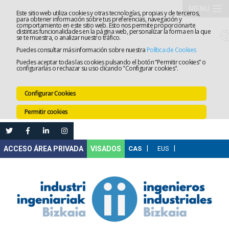
MENU
Este sitio web utiliza cookies y otras tecnologías, propias y de terceros,
para obtener información sobre tus preferencias, navegación y
comportamiento en este sitio web. Esto nos permite proporcionarte
El
distintas funcionalidades en la página web, personalizar la forma en la que
se te muestra, o analizar nuestro tráfico.
Puedes consultar más información sobre nuestra
Política de Cookies
Colegio
Tramitaci
Puedes aceptar todas las cookies pulsando el botón “Permitir cookies” o
configurarlas o rechazar su uso clicando "Configurar cookies".
Servicios
Configurar Cookies
Formació
Permitir cookies
Empleo
Mi
VISADOS
Área
Comunica
Ventanilla
Única