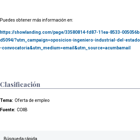
Puedes obtener más información en:
https://showlanding.com/page/33580814-fd87-11ea-8533-005056b
d5094/?utm_campaign=oposicion-ingeniero-industrial-del-estado
-convocatoria&utm_medium=email&utm_source=acumbamail
Clasificación
Tema:
Oferta de empleo
Fuente:
COIIB
Búsqueda rápida