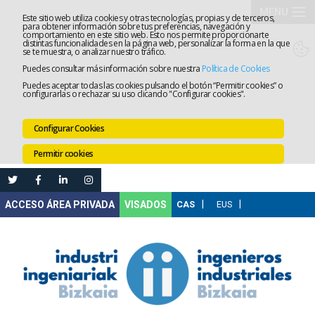
MENU
Este sitio web utiliza cookies y otras tecnologías, propias y de terceros,
para obtener información sobre tus preferencias, navegación y
comportamiento en este sitio web. Esto nos permite proporcionarte
El
distintas funcionalidades en la página web, personalizar la forma en la que
se te muestra, o analizar nuestro tráfico.
Puedes consultar más información sobre nuestra
Política de Cookies
Colegio
Tramitaci
Puedes aceptar todas las cookies pulsando el botón “Permitir cookies” o
configurarlas o rechazar su uso clicando "Configurar cookies".
Servicios
Configurar Cookies
Formació
Permitir cookies
Empleo
Mi
VISADOS
Área
Comunica
Ventanilla
Única