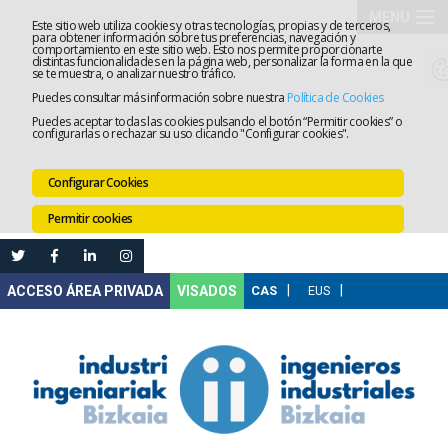
MENU
Este sitio web utiliza cookies y otras tecnologías, propias y de terceros,
para obtener información sobre tus preferencias, navegación y
comportamiento en este sitio web. Esto nos permite proporcionarte
El
distintas funcionalidades en la página web, personalizar la forma en la que
se te muestra, o analizar nuestro tráfico.
Puedes consultar más información sobre nuestra
Política de Cookies
Colegio
Tramitaci
Puedes aceptar todas las cookies pulsando el botón “Permitir cookies” o
configurarlas o rechazar su uso clicando "Configurar cookies".
Servicios
Configurar Cookies
Formació
Permitir cookies
Empleo
Mi
VISADOS
Área
Comunica
Ventanilla
Única