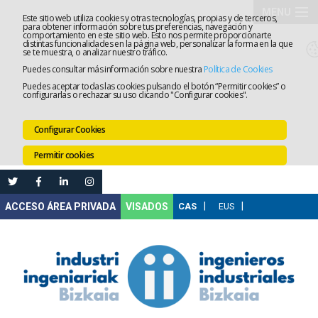
MENU
Este sitio web utiliza cookies y otras tecnologías, propias y de terceros,
para obtener información sobre tus preferencias, navegación y
comportamiento en este sitio web. Esto nos permite proporcionarte
El
distintas funcionalidades en la página web, personalizar la forma en la que
se te muestra, o analizar nuestro tráfico.
Puedes consultar más información sobre nuestra
Política de Cookies
Colegio
Tramitaci
Puedes aceptar todas las cookies pulsando el botón “Permitir cookies” o
configurarlas o rechazar su uso clicando "Configurar cookies".
Servicios
Configurar Cookies
Formació
Permitir cookies
Empleo
Mi
VISADOS
Área
Comunica
Ventanilla
Única