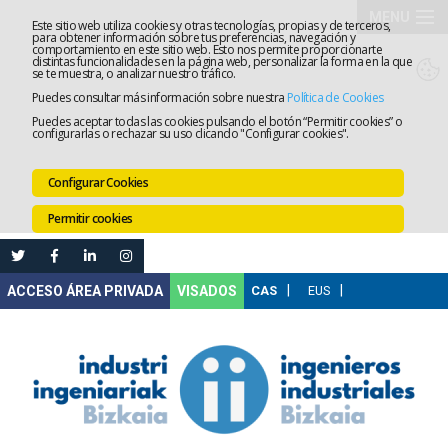
MENU
Este sitio web utiliza cookies y otras tecnologías, propias y de terceros,
para obtener información sobre tus preferencias, navegación y
comportamiento en este sitio web. Esto nos permite proporcionarte
El
distintas funcionalidades en la página web, personalizar la forma en la que
se te muestra, o analizar nuestro tráfico.
Puedes consultar más información sobre nuestra
Política de Cookies
Colegio
Tramitaci
Puedes aceptar todas las cookies pulsando el botón “Permitir cookies” o
configurarlas o rechazar su uso clicando "Configurar cookies".
Servicios
Configurar Cookies
Formació
Permitir cookies
Empleo
Mi
VISADOS
Área
Comunica
Ventanilla
Única