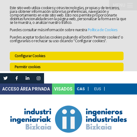
MENU
Este sitio web utiliza cookies y otras tecnologías, propias y de terceros,
para obtener información sobre tus preferencias, navegación y
comportamiento en este sitio web. Esto nos permite proporcionarte
El
distintas funcionalidades en la página web, personalizar la forma en la que
se te muestra, o analizar nuestro tráfico.
Puedes consultar más información sobre nuestra
Política de Cookies
Colegio
Tramitaci
Puedes aceptar todas las cookies pulsando el botón “Permitir cookies” o
configurarlas o rechazar su uso clicando "Configurar cookies".
Servicios
Configurar Cookies
Formació
Permitir cookies
Empleo
Mi
VISADOS
Área
Comunica
Ventanilla
Única