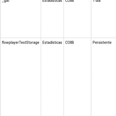
_gat
Estadísticas
COIIB
1 día
flowplayerTestStorage
Estadísticas
COIIB
Persistente