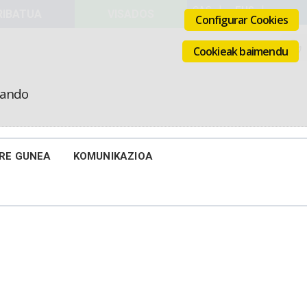
VISADOS
Configurar Cookies
Cookieak baimendu
icando
IRE GUNEA
KOMUNIKAZIOA