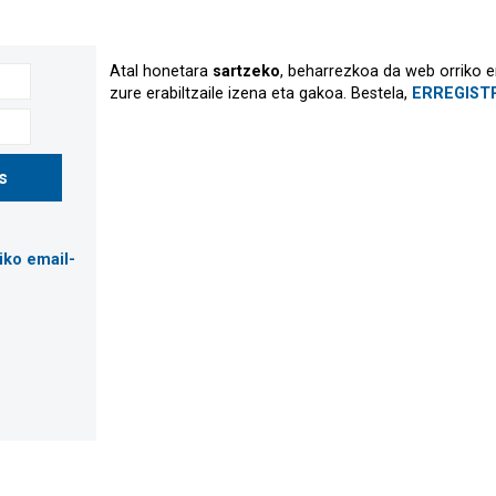
Atal honetara
sartzeko
, beharrezkoa da web orriko er
zure erabiltzaile izena eta gakoa. Bestela,
ERREGISTR
iko email-