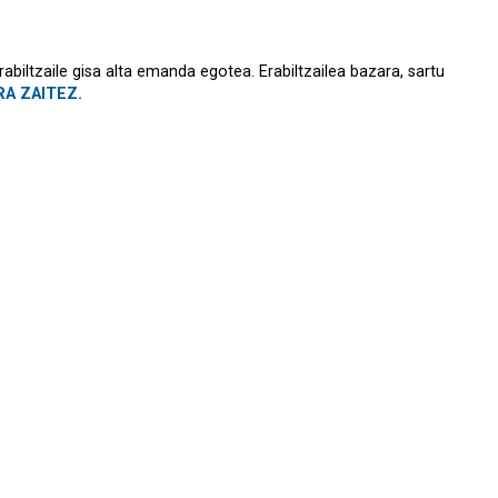
abiltzaile gisa alta emanda egotea. Erabiltzailea bazara, sartu
A ZAITEZ.