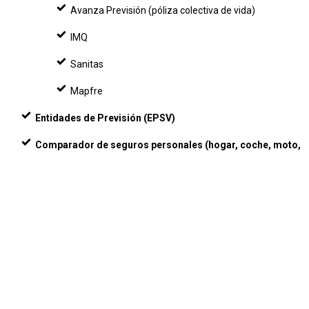
Avanza Previsión (póliza colectiva de vida)
IMQ
Sanitas
Mapfre
Entidades de Previsión (EPSV)
Comparador de seguros personales (hogar, coche, moto,
...)
buscador
mapa web
accesibilidad
Política de Privacidad para Contactos
Política de cookies
aviso legal
Acceso
Directorios
Dyna
Canal interno de información