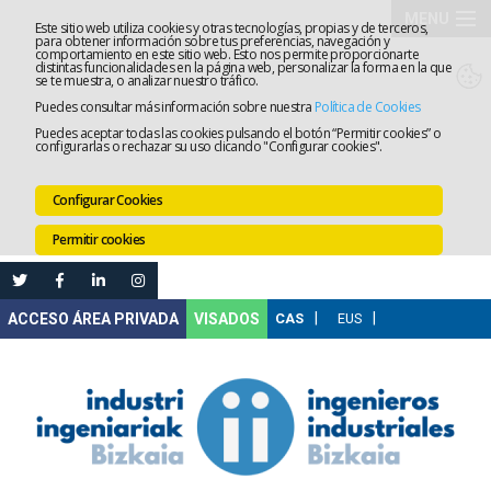
MENU
Este sitio web utiliza cookies y otras tecnologías, propias y de terceros,
para obtener información sobre tus preferencias, navegación y
comportamiento en este sitio web. Esto nos permite proporcionarte
El
distintas funcionalidades en la página web, personalizar la forma en la que
se te muestra, o analizar nuestro tráfico.
Puedes consultar más información sobre nuestra
Política de Cookies
Colegio
Tramitaci
Puedes aceptar todas las cookies pulsando el botón “Permitir cookies” o
configurarlas o rechazar su uso clicando "Configurar cookies".
Servicios
Configurar Cookies
Formació
Permitir cookies
Empleo
Mi
VISADOS
Área
Comunica
Ventanilla
Única