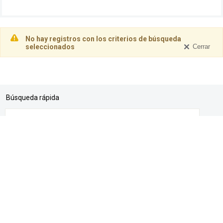
No hay registros con los criterios de búsqueda
seleccionados
Búsqueda rápida
buscador
mapa web
accesibilidad
Política de Privacidad para Contactos
Política de cookies
aviso legal
Acceso
Directorios
Dyna
Canal interno de información