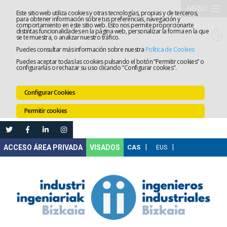
MENU
Este sitio web utiliza cookies y otras tecnologías, propias y de terceros,
para obtener información sobre tus preferencias, navegación y
comportamiento en este sitio web. Esto nos permite proporcionarte
El
distintas funcionalidades en la página web, personalizar la forma en la que
se te muestra, o analizar nuestro tráfico.
Puedes consultar más información sobre nuestra
Política de Cookies
Colegio
Tramitaci
Puedes aceptar todas las cookies pulsando el botón “Permitir cookies” o
configurarlas o rechazar su uso clicando "Configurar cookies".
Servicios
Configurar Cookies
Formació
Permitir cookies
Empleo
Mi
VISADOS
Área
Comunica
Ventanilla
Única