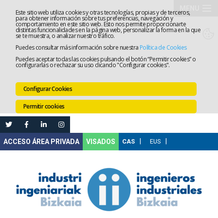
MENU
Este sitio web utiliza cookies y otras tecnologías, propias y de terceros,
para obtener información sobre tus preferencias, navegación y
comportamiento en este sitio web. Esto nos permite proporcionarte
El
distintas funcionalidades en la página web, personalizar la forma en la que
se te muestra, o analizar nuestro tráfico.
Puedes consultar más información sobre nuestra
Política de Cookies
Colegio
Tramitaci
Puedes aceptar todas las cookies pulsando el botón “Permitir cookies” o
configurarlas o rechazar su uso clicando "Configurar cookies".
Servicios
Configurar Cookies
Formació
Permitir cookies
Empleo
Mi
VISADOS
Área
Comunica
Ventanilla
Única