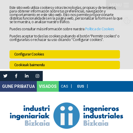
MENU
Este sitio web utiliza cookies y otras tecnologías, propias y de terceros,
para obtener información sobre tus preferencias, navegación y
comportamiento en este sitio web. Esto nos permite proporcionarte
Elkargoa
distintas funcionalidades en la página web, personalizar la forma en la que
se te muestra, o analizar nuestro tráfico.
Puedes consultar más información sobre nuestra
Política de Cookies
Izapidetz
Puedes aceptar todas las cookies pulsando el botón “Permitir cookies” o
configurarlas o rechazar su uso clicando "Configurar cookies".
Zerbitzua
Configurar Cookies
Prestakun
Cookieak baimendu
Lanaren
Ataria
Nire
VISADOS
Gunea
Komunika
Leihatila
bakarra